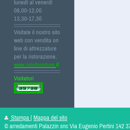
lunedì al venerdì
08,00-12,00
13,30-17,30
Visitate il nostro sito
web con vendita on
line di attrezzature
per la ristorazione.
www.ristoforniture.
it
Visitatori
Stampa
|
Mappa del sito
© arredamenti Palazzin snc Via Eugenio Pertini 142 3