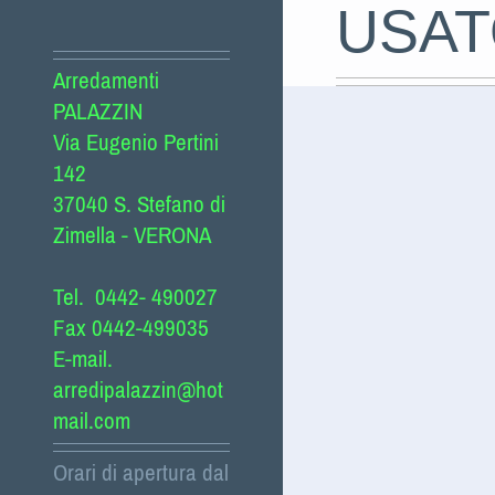
USATO
Arredamenti
PALAZZIN
Via Eugenio Pertini
142
37040 S. Stefano di
Zimella - VERONA
Tel. 0442- 490027
Fax 0442-499035
E-mail.
arredipalazzin@hot
mail.com
Orari di apertura dal